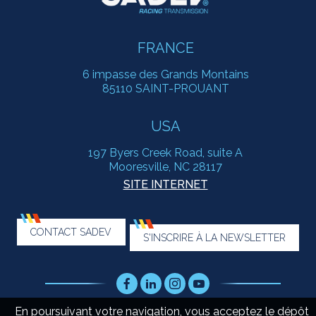
FRANCE
6 impasse des Grands Montains
85110 SAINT-PROUANT
USA
197 Byers Creek Road, suite A
Mooresville, NC 28117
SITE INTERNET
CONTACT SADEV
S'INSCRIRE À LA NEWSLETTER
Facebook
LinkedIn
Instagram
Youtube
En poursuivant votre navigation, vous acceptez le dépôt