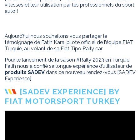
vitesses et leur utilisation par les professionnels du sport
auto !
Aujourd’hui nous souhaitons vous partager le
témoignage de Fatih Kara, pilote officiel de l’équipe FIAT
Turquie, au volant de sa Fiat Tipo Rally car.
Pour le lancement de la saison #Rally 2023 en Turquie,
Fatih nous a confié sa longue expérience d’utilisateur de
produits SADEV
dans ce nouveau rendez-vous [SADEV
Experience]
[SADEV EXPERIENCE] BY
FIAT MOTORSPORT TURKEY
EXPERTISE
APPLICATIONS
Innovation
Conception sur
PRODUITS