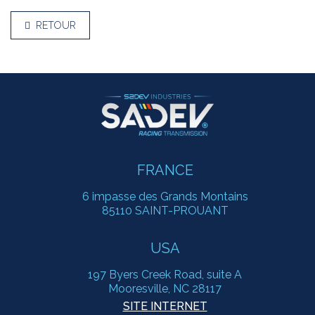
RETOUR
FRANCE
6 impasse des Grands Montains
85110 SAINT-PROUANT
USA
197 Byers Creek Road, suite A
Mooresville, NC 28117
SITE INTERNET