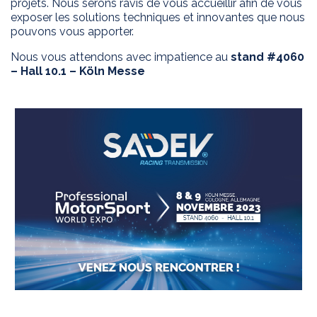
projets. Nous serons ravis de vous accueillir afin de vous
exposer les solutions techniques et innovantes que nous
APPLICATIONS
Innovation
pouvons vous apporter.
Conception sur
PRODUITS
Nous vous attendons avec impatience au
stand #4060
mesure
– Hall 10.1 – Köln Messe
REVENDEURS
Gamme 2 WD
Process
Gamme 4 WD
SAV
PILOTES
Ponts
SADEV
Kits
d'implantation
CONTACT
Sadev Industries
Histoire
Passion
News
Nos offres
d'emploi